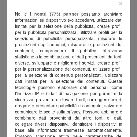
trasformare un obbligo o un'opportunità
×
contrattuale in un vantaggio reale per i
Noi e
i nostri (775) partner
possiamo archiviare
informazioni su dispositivo e/o accedervi, utilizzare dati
dipendenti.
limitati per la selezione della pubblicità, creare profili
per la pubblicità personalizzata, utilizzare profili per la
Una risposta pratica è Fringe Benefit Card: il
selezione di pubblicità personalizzata, misurare le
prestazioni degli annunci, misurare le prestazioni dei
buono digitale multibrand pensato per erogare
contenuti, comprendere il pubblico attraverso
fringe benefit, premi e incentivi in modo rapido
statistiche o la combinazione di dati provenienti da fonti
diverse, sviluppare e migliorare i servizi, creare profili
e flessibile.
per la personalizzazione dei contenuti, utilizzare profili
per la selezione di contenuti personalizzati, utilizzare
Perché parlare di fringe benefit
dati limitati per la selezione dei contenuti. Queste
tecnologie possono elaborare dati personali come
nel 2026
l'indirizzo IP e i dati di navigazione per garantire la
sicurezza, prevenire e rilevare frodi, correggere errori,
erogare e presentare pubblicità e contenuto, salvare e
Nel 2026 le aziende possono continuare a
comunicare le scelte sulla privacy. Possono abbinare e
utilizzare i fringe benefit entro soglie fiscali
combinare dati provenienti da altre fonti di dati,
collegare diversi dispositivi, identificare i dispositivi in
particolarmente interessanti: fino a 1.000 euro
base alle informazioni trasmesse automaticamente.
per la generalità dei lavoratori e fino a 2.000
Possono scansione attiva delle caratteristiche del