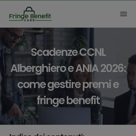
Salta
al
contenuto
Scadenze CCNL
Alberghiero e ANIA 2026:
come gestire premi e
fringe benefit