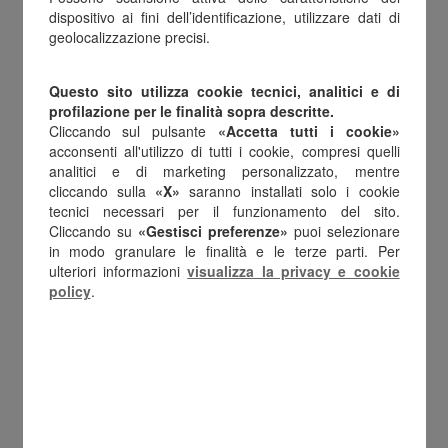
dispositivo ai fini dell’identificazione, utilizzare dati di
euro per i dipendenti con figli fiscalmente a
geolocalizzazione precisi.
carico.
Questo sito utilizza cookie tecnici, analitici e di
Se gestiti correttamente, i fringe benefit
profilazione per le finalità sopra descritte.
aiutano ad aumentare il potere d'acquisto dei
Cliccando sul pulsante
«Accetta tutti i cookie»
acconsenti all'utilizzo di tutti i cookie, compresi quelli
collaboratori senza ricorrere necessariamente
analitici e di marketing personalizzato, mentre
a premi monetari tradizionali.
cliccando sulla
«X»
saranno installati solo i cookie
tecnici necessari per il funzionamento del sito.
Cliccando su
«Gestisci preferenze»
puoi selezionare
Per l'azienda, il vantaggio è doppio: riconoscere
in modo granulare le finalità e le terze parti. Per
ai dipendenti un benefit utile e semplificare la
ulteriori informazioni
visualizza la privacy e cookie
policy
.
gestione amministrativa attraverso soluzioni
digitali, distribuibili anche a gruppi numerosi
di lavoratori.
CCNL Turismo: la scadenza del