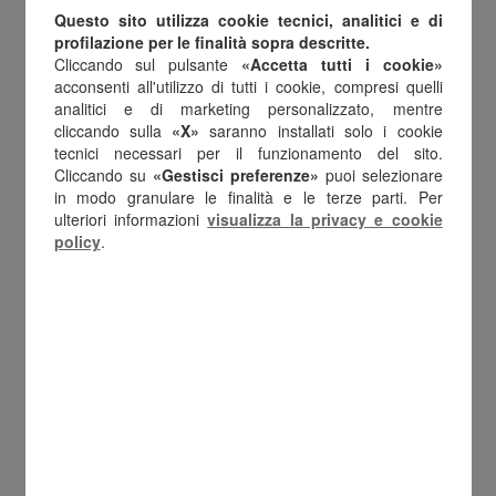
può accedere alla piattaforma online, inserire il
Questo sito utilizza cookie tecnici, analitici e di
codice nel wallet digitale e convertire il credito
profilazione per le finalità sopra descritte.
Cliccando sul pulsante
«Accetta tutti i cookie»
nelle gift card preferite.
acconsenti all'utilizzo di tutti i cookie, compresi quelli
analitici e di marketing personalizzato, mentre
Tra i vantaggi più apprezzati:
cliccando sulla
«X»
saranno installati solo i cookie
tecnici necessari per il funzionamento del sito.
Cliccando su
«Gestisci preferenze»
puoi selezionare
gestione completamente digitale
in modo granulare le finalità e le terze parti. Per
utilizzo immediato da smartphone
ulteriori informazioni
visualizza la privacy e cookie
policy
.
oltre 150 brand disponibili
ampia libertà di scelta
soluzione ideale per premi, incentivi e
fringe benefit
È proprio questa libertà a rendere Fringe
Benefit Card una delle soluzioni più efficaci per
rispondere alle esigenze di team sempre più