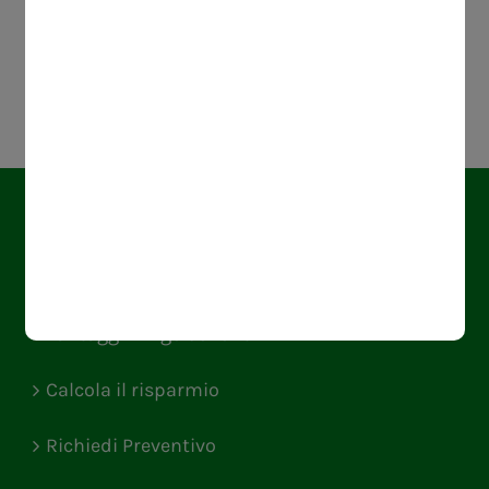
Regala La Libertà Di Scegliere
FRINGE BENEFIT CARD
Vantaggi fringe benefit
Calcola il risparmio
Richiedi Preventivo