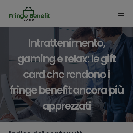
Salta
al
contenuto
Intrattenimento,
gaming e relax: le gift
card che rendono i
fringe benefit ancora più
apprezzati