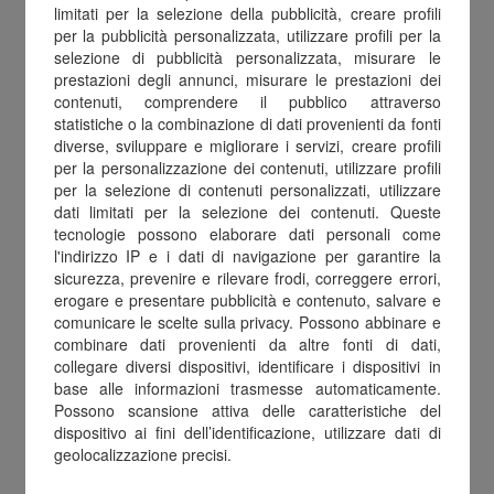
Fringe Benefit Card: la
limitati per la selezione della pubblicità, creare profili
per la pubblicità personalizzata, utilizzare profili per la
soluzione digitale che lascia
selezione di pubblicità personalizzata, misurare le
libertà di scelta
prestazioni degli annunci, misurare le prestazioni dei
contenuti, comprendere il pubblico attraverso
statistiche o la combinazione di dati provenienti da fonti
diverse, sviluppare e migliorare i servizi, creare profili
Uno dei principali vantaggi di Fringe Benefit
per la personalizzazione dei contenuti, utilizzare profili
Card è la sua flessibilità. Non si tratta di una
per la selezione di contenuti personalizzati, utilizzare
dati limitati per la selezione dei contenuti. Queste
semplice gift card legata a un singolo brand,
tecnologie possono elaborare dati personali come
ma di un buono digitale multibrand che
l'indirizzo IP e i dati di navigazione per garantire la
sicurezza, prevenire e rilevare frodi, correggere errori,
permette di scegliere liberamente come
erogare e presentare pubblicità e contenuto, salvare e
utilizzare il credito disponibile.
comunicare le scelte sulla privacy. Possono abbinare e
combinare dati provenienti da altre fonti di dati,
collegare diversi dispositivi, identificare i dispositivi in
Le aziende possono acquistare e distribuire le
base alle informazioni trasmesse automaticamente.
card in pochi click, senza costi di logistica o
Possono scansione attiva delle caratteristiche del
dispositivo ai fini dell’identificazione, utilizzare dati di
spedizione, inviandole direttamente via email o
geolocalizzazione precisi.
tramite voucher digitale. Il dipendente, invece,