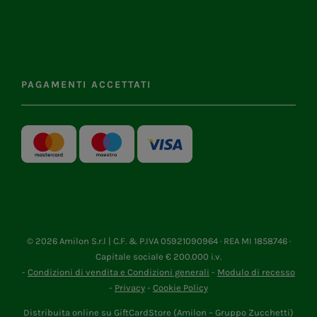
PAGAMENTI ACCETTATI
©
2026 Amilon S.r.l | C.F. & P.IVA 05921090964 · REA MI 1858746 ·
Capitale sociale € 200.000 i.v.
-
Condizioni di vendita e Condizioni generali
-
Modulo di recesso
-
Privacy
-
Cookie Policy
Distribuita online su GiftCardStore (Amilon – Gruppo Zucchetti)