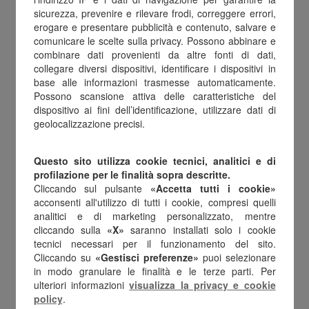
l’importo sarebbe raddoppiato in modo
sicurezza, prevenire e rilevare frodi, correggere errori,
erogare e presentare pubblicità e contenuto, salvare e
strutturale.
comunicare le scelte sulla privacy. Possono abbinare e
combinare dati provenienti da altre fonti di dati,
La scelta di non riconfermare questa misura,
collegare diversi dispositivi, identificare i dispositivi in
base alle informazioni trasmesse automaticamente.
può rappresentare un’occasione mancata.
Possono scansione attiva delle caratteristiche del
Soprattutto nelle piccole imprese dove
dispositivo ai fini dell’identificazione, utilizzare dati di
geolocalizzazione precisi.
dimensioni, difficoltà organizzative e poca
conoscenza della materia, riducono la
Questo sito utilizza cookie tecnici, analitici e di
possibilità di adottare interventi di welfare. I
profilazione per le finalità sopra descritte.
Cliccando sul pulsante
«Accetta tutti i cookie»
fringe benefits rappresentano infatti uno
acconsenti all'utilizzo di tutti i cookie, compresi quelli
strumento pratico da utilizzare, sia per i
analitici e di marketing personalizzato, mentre
cliccando sulla
«X»
saranno installati solo i cookie
lavoratori che per le aziende.
tecnici necessari per il funzionamento del sito.
Cliccando su
«Gestisci preferenze»
puoi selezionare
“
L’aumento della soglia di deducibilità dei fringe
in modo granulare le finalità e le terze parti. Per
ulteriori informazioni
visualizza la privacy e cookie
benefit avrebbe potuto generare un importante
policy
.