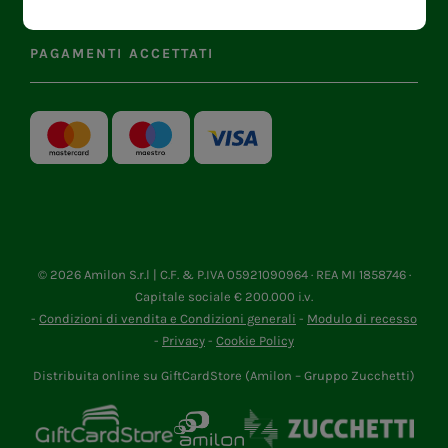
PAGAMENTI ACCETTATI
©
2026 Amilon S.r.l | C.F. & P.IVA 05921090964 · REA MI 1858746 ·
Capitale sociale € 200.000 i.v.
-
Condizioni di vendita e Condizioni generali
-
Modulo di recesso
-
Privacy
-
Cookie Policy
Distribuita online su GiftCardStore (Amilon – Gruppo Zucchetti)