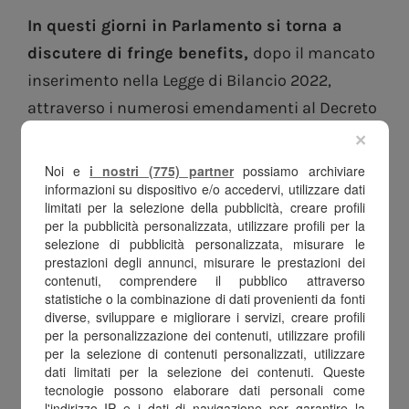
In questi giorni in Parlamento si torna a
discutere di fringe benefits,
dopo il mancato
inserimento nella Legge di Bilancio 2022,
attraverso i numerosi emendamenti al Decreto
Milleproroghe presentati da forze politiche sia
×
di maggioranza che di opposizione.
Noi e
i nostri (775) partner
possiamo archiviare
informazioni su dispositivo e/o accedervi, utilizzare dati
Nel 2020 e 2021 il Governo ha introdotto una
limitati per la selezione della pubblicità, creare profili
per la pubblicità personalizzata, utilizzare profili per la
norma che dava la possibilità a tutte le
selezione di pubblicità personalizzata, misurare le
imprese di
raddoppiare la quota di welfare
prestazioni degli annunci, misurare le prestazioni dei
contenuti, comprendere il pubblico attraverso
aziendale
esentasse riguardante i fringe
statistiche o la combinazione di dati provenienti da fonti
benefits. Il raddoppio, tuttavia, è stato
diverse, sviluppare e migliorare i servizi, creare profili
per la personalizzazione dei contenuti, utilizzare profili
momentaneamente scartato per l’anno in
per la selezione di contenuti personalizzati, utilizzare
corso. Nonostante in un primo momento si era
dati limitati per la selezione dei contenuti. Queste
tecnologie possono elaborare dati personali come
ipotizzato che con la Legge di Bilancio 2022
l'indirizzo IP e i dati di navigazione per garantire la