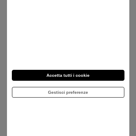
Tutto Quello Che C'è Da Sapere Sui Fringe Benefit
In Italia
Accetta tutti i cookie
Gestisci preferenze
CCNL E Fringe Benefit Obbligatori: Cosa
Rischiano Le Aziende Che Non Si Adeguano