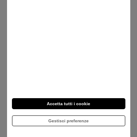
Scopri come valorizzare il personale e
ottimizzare il cuneo fiscale della tua impresa.
Approfondisci le novità sui
fringe benefit
, le
soglie di esenzione
e le soluzioni di
welfare
aziendale
più efficaci per il tuo business:
Accetta tutti i cookie
Gestisci preferenze