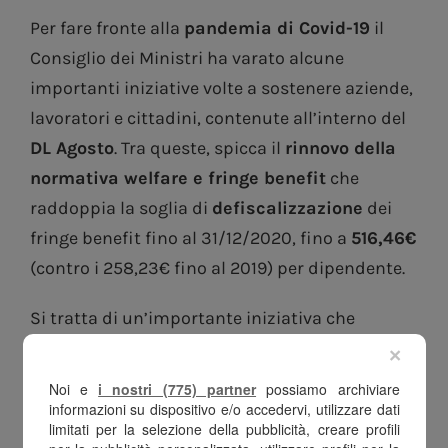
Per fare fronte alla
pandemia di Covid-19
il
Consiglio dei Ministri ha varato alcune
importanti iniziative volte a sostenere aziende,
lavoratori e cittadini, contenute all’interno del
DL Agosto
. Tra queste, spicca il
rinnovo della
normativa welfare e fringe benefit
che
raddoppia la soglia di
defiscalizzazione
dei
fringe benefit fino al 31/12/2020, fino a
516,46€
(contro i 258,23€ fino al 2019) per dipendente.
Si tratta di un’importante iniziativa che
aggiorna la normativa fringe benefit
×
inizialmente delineata nel TUIR del 1986 e che
Noi e
i nostri (775) partner
possiamo archiviare
offre una
concreta opportunità di risparmio
informazioni su dispositivo e/o accedervi, utilizzare dati
limitati per la selezione della pubblicità, creare profili
fiscale ad aziende e lavoratori
, costituendo