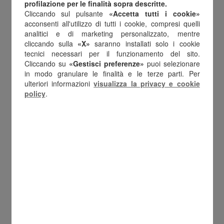
Fringe Benefit Card
è l’offerta di Amilon che si
profilazione per le finalità sopra descritte.
Cliccando sul pulsante
«Accetta tutti i cookie»
distingue per le sue caratteristiche vincenti per
acconsenti all'utilizzo di tutti i cookie, compresi quelli
lavoratori e aziende. Infatti, è un
buono
analitici e di marketing personalizzato, mentre
cliccando sulla
«X»
saranno installati solo i cookie
multibrand
, spendibile liberamente in oltre
tecnici necessari per il funzionamento del sito.
100 buoni acquisto
, spesa e benzina in tutta
Cliccando su
«Gestisci preferenze»
puoi selezionare
in modo granulare le finalità e le terze parti. Per
Italia. Totalmente
digitale
, si acquista e si invia
ulteriori informazioni
visualizza la privacy e cookie
online e i dipendenti possono spenderlo
policy
.
direttamente dallo smartphone per pagare
online o in negozio i propri acquisti.
“Fringe Benefit Card è un concreto strumento di
sostegno al reddito e di risparmio fiscale per le
aziende, che garantisce totale defiscalizzazione e
zero commissioni”
Spiega
Andrea Verri, CEO di
Amilon
“Una soluzione che consente anche in
questo anno particolare di erogare benefit e premi