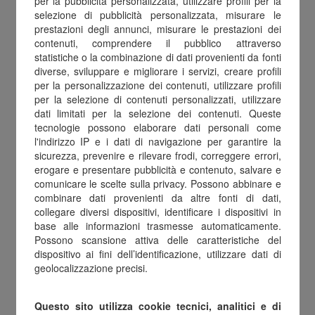
per la pubblicità personalizzata, utilizzare profili per la
un
sostegno al reddito
più che mai utile in
selezione di pubblicità personalizzata, misurare le
prestazioni degli annunci, misurare le prestazioni dei
questo momento di storica difficoltà
contenuti, comprendere il pubblico attraverso
economica.
statistiche o la combinazione di dati provenienti da fonti
diverse, sviluppare e migliorare i servizi, creare profili
per la personalizzazione dei contenuti, utilizzare profili
Fringe Benefit Card e risparmio
per la selezione di contenuti personalizzati, utilizzare
fiscale: il contatore del
dati limitati per la selezione dei contenuti. Queste
tecnologie possono elaborare dati personali come
risparmio
l'indirizzo IP e i dati di navigazione per garantire la
sicurezza, prevenire e rilevare frodi, correggere errori,
erogare e presentare pubblicità e contenuto, salvare e
Amilon
, azienda leader in Italia e in Europa per
comunicare le scelte sulla privacy. Possono abbinare e
combinare dati provenienti da altre fonti di dati,
la distribuzione di gift card e buoni digitali per
collegare diversi dispositivi, identificare i dispositivi in
programmi aziendali di incentive, reward,
base alle informazioni trasmesse automaticamente.
Possono scansione attiva delle caratteristiche del
promotion e loyalty, è da sempre
in prima
dispositivo ai fini dell’identificazione, utilizzare dati di
linea
sull’offerta dei benefit aziendali, tra cui
geolocalizzazione precisi.
anche i
Fringe Benefit
.
Questo sito utilizza cookie tecnici, analitici e di