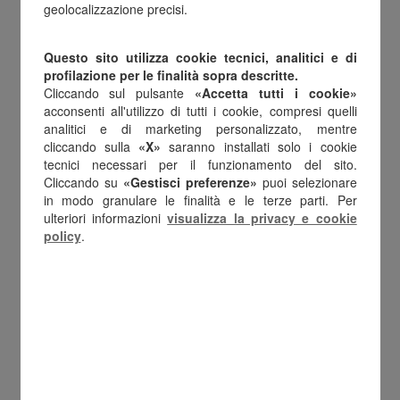
112€
al quinto livello, che sarà erogato
geolocalizzazione precisi.
direttamente in busta paga in tranches
Questo sito utilizza cookie tecnici, analitici e di
da giugno 2021 a giugno 2024
.
profilazione per le finalità sopra descritte.
Le tranches di aumento saranno così
Cliccando sul pulsante
«Accetta tutti i cookie»
acconsenti all'utilizzo di tutti i cookie, compresi quelli
distribuite:
analitici e di marketing personalizzato, mentre
cliccando sulla
«X»
saranno installati solo i cookie
a giugno 2021 aumento di 25 euro,
tecnici necessari per il funzionamento del sito.
a giugno 2022 aumento di 25 euro,
Cliccando su
«Gestisci preferenze»
puoi selezionare
in modo granulare le finalità e le terze parti. Per
a giugno 2023 aumento per 27 euro,
ulteriori informazioni
visualizza la privacy e cookie
a giugno 2024 aumento per 35 euro.
policy
.
Conferma dei 200€ di flexible benefit
(welfare contrattuale) da erogare ad
ogni dipendente
, ogni anno
dal 2021 al
2024
.