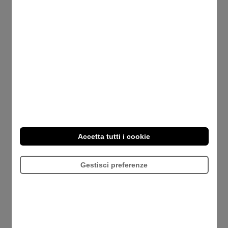
Fringe Benefit Card è già disponibile per
l’importo di 200€ e 150€.
Scopri di più su
Fringe Benefit Card
.
Soluzioni e trend per
ottimizzare il Welfare Aziendale
Scopri come valorizzare il personale e
ottimizzare il cuneo fiscale della tua impresa.
Accetta tutti i cookie
Approfondisci le novità sui
fringe benefit
, le
soglie di esenzione
e le soluzioni di
welfare
Gestisci preferenze
aziendale
più efficaci per il tuo business: