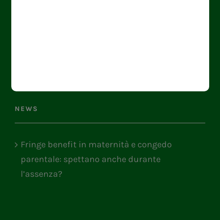
Contattaci
Fringe News
FAQ
NEWS
Fringe benefit in maternità e congedo
parentale: spettano anche durante
l’assenza?