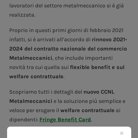
lavoratori del settore metalmeccanico si è già
realizzata.
Proprio in questi primi giorni di febbraio 2021
infatti, si è arrivati all’accordo di
rinnovo 2021-
2024 del contratto nazionale del commercio
Metalmeccanici
, che include importanti
novità tra cui quella sui
flexible benefit e sul
welfare contrattuale
.
Scopriamo tutti i dettagli del
nuovo CCNL
Metalmeccanici
e la soluzione più semplice e
veloce per erogare il
welfare contrattuale
ai
dipendenti:
Fringe Benefit Card
.
×
CCNL Metalmeccanici: