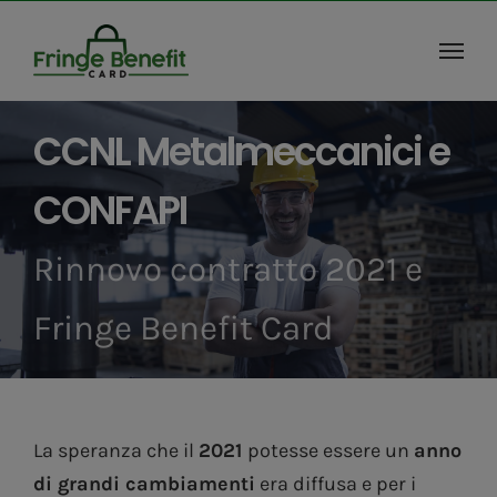
Salta
al
contenuto
CCNL Metalmeccanici e
CONFAPI
Rinnovo contratto 2021 e
Fringe Benefit Card
La speranza che il
2021
potesse essere un
anno
di grandi cambiamenti
era diffusa e per i