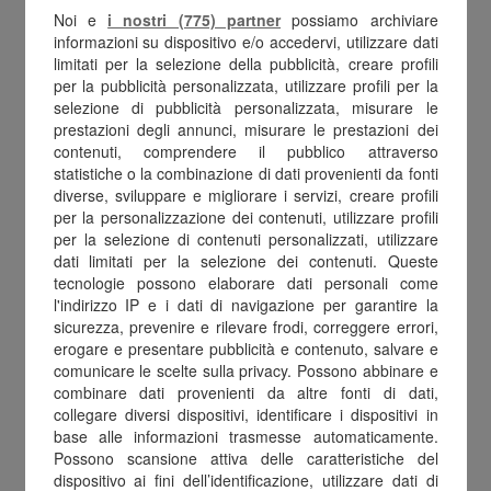
Noi e
i nostri (775) partner
possiamo archiviare
contratto e normativa flexible
informazioni su dispositivo e/o accedervi, utilizzare dati
benefit 2021
limitati per la selezione della pubblicità, creare profili
per la pubblicità personalizzata, utilizzare profili per la
selezione di pubblicità personalizzata, misurare le
Dopo una lunga trattativa durata oltre un
prestazioni degli annunci, misurare le prestazioni dei
contenuti, comprendere il pubblico attraverso
anno, il
5 febbraio 2021
le aziende
statistiche o la combinazione di dati provenienti da fonti
metalmeccaniche sotto
Federmeccanica
e
diverse, sviluppare e migliorare i servizi, creare profili
per la personalizzazione dei contenuti, utilizzare profili
Assital
, insieme a
Fiom-Cigl
,
Fim-Cisl
e
Uilm-
per la selezione di contenuti personalizzati, utilizzare
Uil
hanno trovato un’intesa per il rinnovo del
dati limitati per la selezione dei contenuti. Queste
tecnologie possono elaborare dati personali come
Contratto Metalmeccanici
che era scaduto a
l'indirizzo IP e i dati di navigazione per garantire la
fine 2019.
sicurezza, prevenire e rilevare frodi, correggere errori,
erogare e presentare pubblicità e contenuto, salvare e
comunicare le scelte sulla privacy. Possono abbinare e
Le principali novità includono:
combinare dati provenienti da altre fonti di dati,
collegare diversi dispositivi, identificare i dispositivi in
Aumento salariale
proporzionale al livello
base alle informazioni trasmesse automaticamente.
Possono scansione attiva delle caratteristiche del
di inquadramento,
100€
al terzo livello e
dispositivo ai fini dell’identificazione, utilizzare dati di