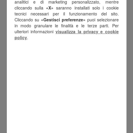
analitici e di marketing personalizzato, mentre
2.1 – Finalità contrattuale: esecuzione di un
cliccando sulla
«X»
saranno installati solo i cookie
tecnici necessari per il funzionamento del sito.
contratto di cui Lei è parte.
Cliccando su
«Gestisci preferenze»
puoi selezionare
2.2 – Finalità di marketing e profilazione:
in modo granulare le finalità e le terze parti. Per
ulteriori informazioni
visualizza la privacy e cookie
consenso (facoltativo e revocabile in qualsiasi
policy
.
momento).
2.3 – Obblighi di legge: necessità di assolvere
gli obblighi di legge.
2.4 – Invio di newsletter: esecuzione di un
contratto di cui Lei è parte, ovvero l’iscrizione
alla newsletter.
2.5 – Diritti del titolare e Recupero crediti
stragiudiziale: interesse legittimo.
3 – PERIODO DI CONSERVAZIONE DEI DATI
PERSONALI