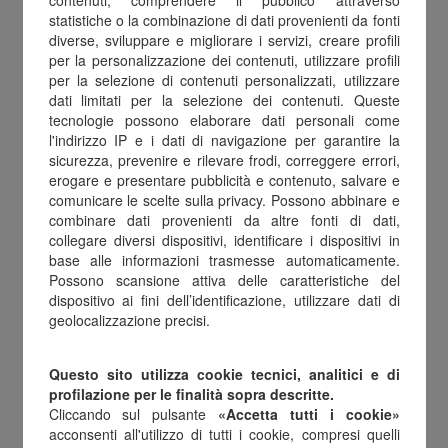
contenuti, comprendere il pubblico attraverso
statistiche o la combinazione di dati provenienti da fonti
giudiziaria.
diverse, sviluppare e migliorare i servizi, creare profili
1.8 – Funzionamento del Sito: i sistemi
per la personalizzazione dei contenuti, utilizzare profili
per la selezione di contenuti personalizzati, utilizzare
informatici e le procedure software preposte al
dati limitati per la selezione dei contenuti. Queste
funzionamento del Sito acquisiscono, nel corso
tecnologie possono elaborare dati personali come
l'indirizzo IP e i dati di navigazione per garantire la
del loro normale esercizio, alcuni dati personali
sicurezza, prevenire e rilevare frodi, correggere errori,
la cui trasmissione è implicita nell’uso dei
erogare e presentare pubblicità e contenuto, salvare e
comunicare le scelte sulla privacy. Possono abbinare e
protocolli di comunicazione di Internet. Si
combinare dati provenienti da altre fonti di dati,
tratta di informazioni che non sono raccolte
collegare diversi dispositivi, identificare i dispositivi in
base alle informazioni trasmesse automaticamente.
per essere associate a interessati identificati,
Possono scansione attiva delle caratteristiche del
ma che, per loro stessa natura, potrebbero,
dispositivo ai fini dell’identificazione, utilizzare dati di
geolocalizzazione precisi.
attraverso elaborazioni ed associazioni con
dati detenuti dalla Società o da terzi,
Questo sito utilizza cookie tecnici, analitici e di
permettere di identificare gli utenti del Sito.
profilazione per le finalità sopra descritte.
Cliccando sul pulsante
«Accetta tutti i cookie»
acconsenti all'utilizzo di tutti i cookie, compresi quelli
2 – BASI GIURIDICHE DEI TRATTAMENTI