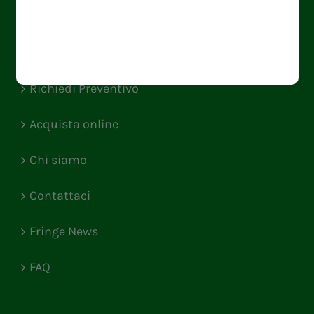
Vantaggi fringe benefit
Calcola il risparmio
Richiedi Preventivo
Acquista online
Chi siamo
Contattaci
Fringe News
FAQ