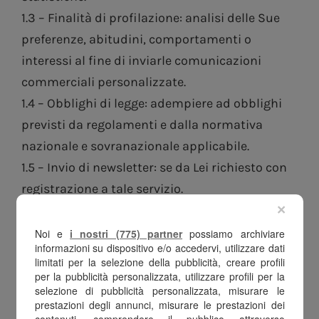
1.3 – Finalità di profilazione: analisi delle Sue
preferenze, abitudini, comportamenti o
interessi al fine di inviarle comunicazioni
commerciali personalizzate.
1.4 – Obblighi di legge: adempiere ad obblighi
previsti da regolamenti e dalla normativa
nazionale e sovranazionale applicabile.
1.5 – Invio di newsletter: se da Lei richiesto con
registrazione a tale servizio.
×
1.6 – Diritti del titolare: se necessario, per
accertare, esercitare o difendere i diritti della
Noi e
i nostri (775) partner
possiamo archiviare
informazioni su dispositivo e/o accedervi, utilizzare dati
Società in sede giudiziaria
limitati per la selezione della pubblicità, creare profili
1.7 – Recupero crediti stragiudiziale: al fine di
per la pubblicità personalizzata, utilizzare profili per la
selezione di pubblicità personalizzata, misurare le
consentire alla Società di recuperare propri
prestazioni degli annunci, misurare le prestazioni dei
crediti senza ricorrere ad un’autorità